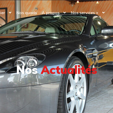
ier
Nos quads
A propos
Nos services +
Nos
Actualités