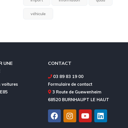
import
information
quad
véhicule
R UNE
CONTACT
E
03 89 83 19 00
 voitures
Formulaire de contact
 E85
3 Route de Guewenheim
68520 BURNHAUPT LE HAUT