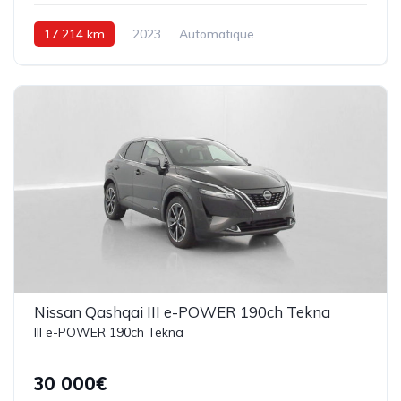
17 214 km
2023
Automatique
Hybride Essence
158 ch
Nissan Qashqai III e-POWER 190ch Tekna
III e-POWER 190ch Tekna
30 000€