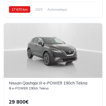
17 670 km
2023
Automatique
Hybride Essence
158 ch
Nissan Qashqai III e-POWER 190ch Tekna
III e-POWER 190ch Tekna
29 800€