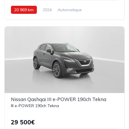
20 969 km
2024
Automatique
Hybride Essence
94 ch
Nissan Qashqai III e-POWER 190ch Tekna
III e-POWER 190ch Tekna
29 500€