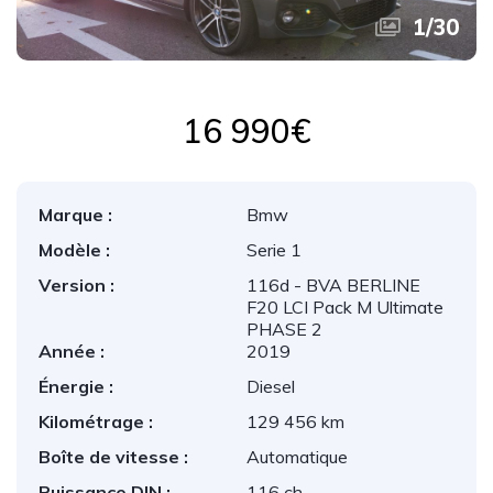
1
/
30
16 990€
Marque :
Bmw
Modèle :
serie 1
Version :
116d - BVA BERLINE
F20 LCI Pack M Ultimate
PHASE 2
Année :
2019
Énergie :
Diesel
Kilométrage :
129 456 km
Boîte de vitesse :
Automatique
Puissance DIN :
116 ch