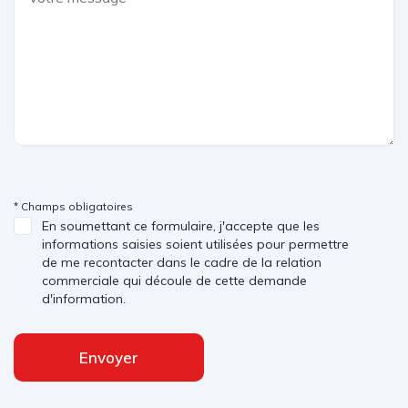
parties
(60/40)
•
•
•
bmw
boite de
Bouquet
twinpower
vitesses
Services
turbo
automatique
ConnectedDri
a 8 rapports
•
•
•
clés
clés
clignotants
radiocommandées
radiocommandées
blancs avec
à mémorisation
avec application
répétiteurs
automatique des
bleue
latéraux
* Champs obligatoires
réglages
intégrés
En soumettant ce formulaire, j'accepte que les
"personal profile"
dans les
informations saisies soient utilisées pour permettre
rétroviseurs
de me recontacter dans le cadre de la relation
extérieurs
commerciale qui découle de cette demande
•
•
•
climatisation
console
construction
d'information.
automatique
centrale noir
allégée
avec filtre
laquée
intelligente
microporeux
Envoyer
et fonction
de recyclage
d'air