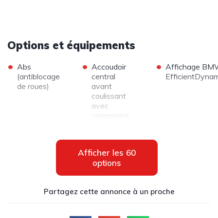
Options et équipements
•
•
•
abs
accoudoir
Affichage BMW
(antiblocage
central
EfficientDyna
de roues)
avant
coulissant
avec
rangement
•
•
•
Affichage de
airbags
airbags de
la
conducteur
tête avant
consommation
et passager
et arrière
Afficher les
60
instantanée
avec voile
options
de carburant
de
intégrée au
protection
compte-tours
contre les
Partagez cette annonce à un proche
débris de
verre