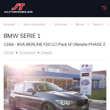
Accueil
Nos véhicules
voitures
Bmw
serie 1
BMW SERIE 1
116d - BVA BERLINE F20 LCI Pack M Ultimate PHASE 2
2019
Occasion
Diesel