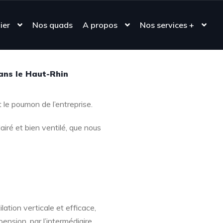
ier
Nos quads
A propos
Nos services +
dans le Haut-Rhin
t le poumon de l’entreprise.
lairé et bien ventilé, que nous
lation verticale et efficace,
pension, par l’intermédiaire