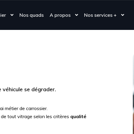
ier
Nos quads
A propos
Nos services +
e véhicule se dégrader.
i métier de carrossier.
e tout vitrage selon les critères
qualité