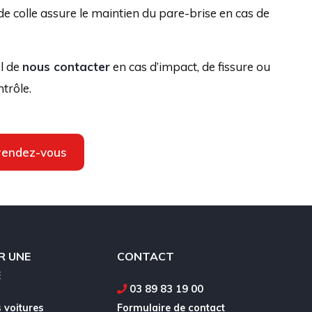
de colle assure le maintien du pare-brise en cas de
el de
nous contacter
en cas d’impact, de fissure ou
trôle.
rendez-vous
R UNE
CONTACT
E
03 89 83 19 00
 voitures
Formulaire de contact