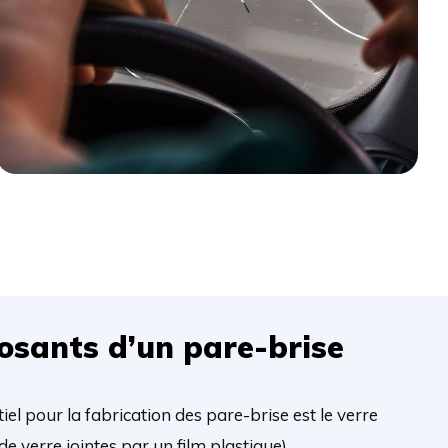
osants d’un pare-brise
el pour la fabrication des pare-brise est le verre
s de verre jointes par un film plastique).