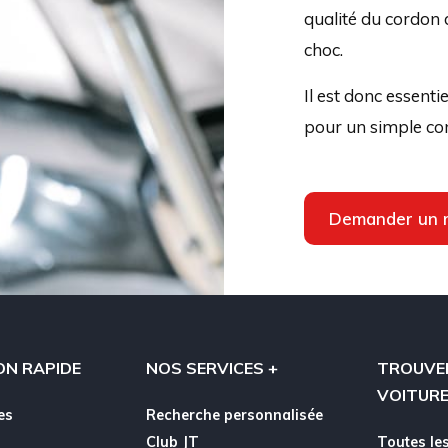
qualité du cordon 
choc.
Il est donc essenti
pour un simple con
Demander un 
ON RAPIDE
NOS SERVICES +
TROUVE
VOITUR
es
Recherche personnalisée
Club JT
Toutes les