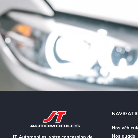
NAVIGATI
Nos véhicul
Nos quads
JT Automobiles, votre concession de